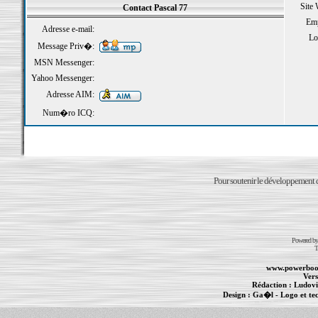
Site
Contact Pascal 77
Emp
Adresse e-mail:
Loi
Message Priv�:
MSN Messenger:
Yahoo Messenger:
Adresse AIM:
Num�ro ICQ:
Pour soutenir le développement du
Powered b
T
www.powerboo
Vers
Rédaction :
Ludovi
Design :
Ga�l
- Logo et te
Informations :
PowerBook
-
MacBook Pro
-
i