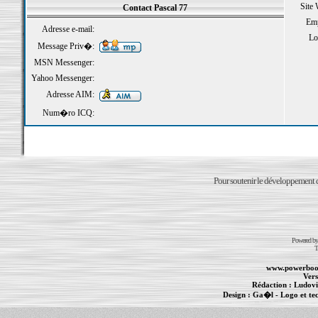
Site
Contact Pascal 77
Emp
Adresse e-mail:
Loi
Message Priv�:
MSN Messenger:
Yahoo Messenger:
Adresse AIM:
Num�ro ICQ:
Pour soutenir le développement du
Powered b
T
www.powerboo
Vers
Rédaction :
Ludovi
Design :
Ga�l
- Logo et te
Informations :
PowerBook
-
MacBook Pro
-
i