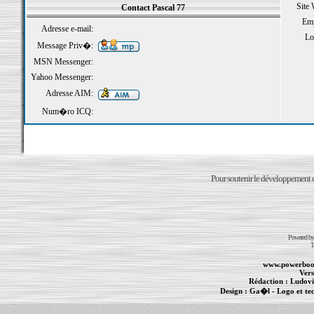
Site
Contact Pascal 77
Emp
Adresse e-mail:
Loi
Message Priv�:
MSN Messenger:
Yahoo Messenger:
Adresse AIM:
Num�ro ICQ:
Pour soutenir le développement du
Powered b
T
www.powerboo
Vers
Rédaction :
Ludovi
Design :
Ga�l
- Logo et te
Informations :
PowerBook
-
MacBook Pro
-
i