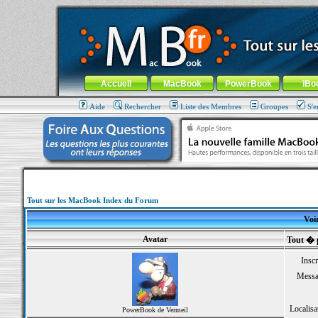
MacBook-fr.com : 100% Apple... 100% nomade !
Aller au contenu
-
Aller au menu général
-
Aller au menu de la
Menu général
Accueil
MacBook
PowerBook
iBo
Aide
Rechercher
Liste des Membres
Groupes
S'e
Tout sur les MacBook Index du Forum
Voir
Avatar
Tout � p
Inscr
Messa
Localisa
PowerBook de Vermeil