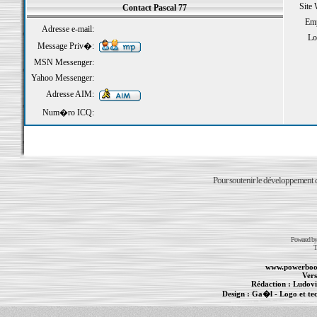
Site
Contact Pascal 77
Emp
Adresse e-mail:
Loi
Message Priv�:
MSN Messenger:
Yahoo Messenger:
Adresse AIM:
Num�ro ICQ:
Pour soutenir le développement du
Powered b
T
www.powerboo
Vers
Rédaction :
Ludovi
Design :
Ga�l
- Logo et te
Informations :
PowerBook
-
MacBook Pro
-
i