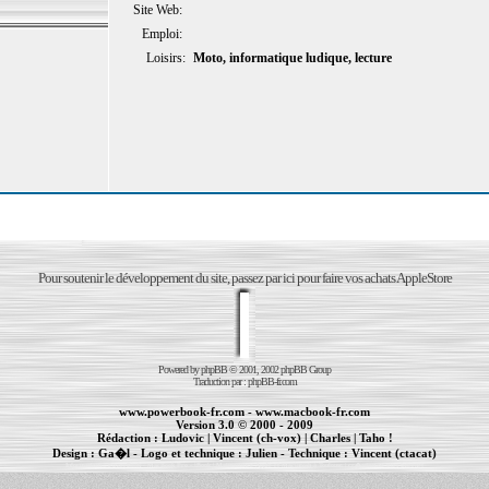
Site Web:
Emploi:
Loisirs:
Moto, informatique ludique, lecture
Pour soutenir le développement du site, passez par ici pour faire vos achats AppleStore
Powered by
phpBB
© 2001, 2002 phpBB Group
Traduction par :
phpBB-fr.com
www.powerbook-fr.com
-
www.macbook-fr.com
Version 3.0 © 2000 - 2009
Rédaction :
Ludovic
|
Vincent (ch-vox)
|
Charles
|
Taho !
Design :
Ga�l
- Logo et technique :
Julien
- Technique :
Vincent (ctacat)
Informations :
PowerBook
-
MacBook Pro
-
iBook
|
Maintenance Apple et Macintosh à Toulouse
|
cr�ation de sites Internet