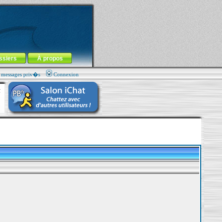
ssiers
À propos
s messages priv�s
Connexion