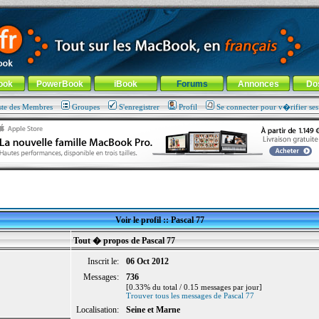
ade !
général
-
Aller au menu de la rubrique
ook
PowerBook
iBook
Forums
Annonces
Do
ste des Membres
Groupes
S'enregistrer
Profil
Se connecter pour v�rifier se
Voir le profil :: Pascal 77
Tout � propos de Pascal 77
Inscrit le:
06 Oct 2012
Messages:
736
[0.33% du total / 0.15 messages par jour]
Trouver tous les messages de Pascal 77
Localisation:
Seine et Marne