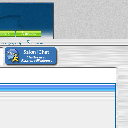
ssiers
À propos
s messages priv�s
Connexion