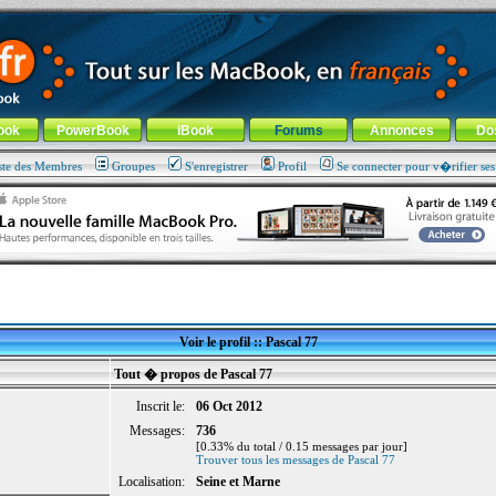
ade !
général
-
Aller au menu de la rubrique
ook
PowerBook
iBook
Forums
Annonces
Do
ste des Membres
Groupes
S'enregistrer
Profil
Se connecter pour v�rifier se
Voir le profil :: Pascal 77
Tout � propos de Pascal 77
Inscrit le:
06 Oct 2012
Messages:
736
[0.33% du total / 0.15 messages par jour]
Trouver tous les messages de Pascal 77
Localisation:
Seine et Marne