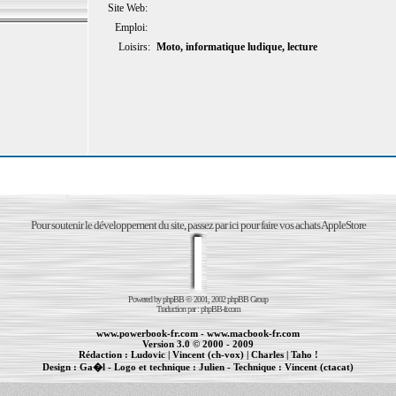
Site Web:
Emploi:
Loisirs:
Moto, informatique ludique, lecture
Pour soutenir le développement du site, passez par ici pour faire vos achats AppleStore
Powered by
phpBB
© 2001, 2002 phpBB Group
Traduction par :
phpBB-fr.com
www.powerbook-fr.com
-
www.macbook-fr.com
Version 3.0 © 2000 - 2009
Rédaction :
Ludovic
|
Vincent (ch-vox)
|
Charles
|
Taho !
Design :
Ga�l
- Logo et technique :
Julien
- Technique :
Vincent (ctacat)
Informations :
PowerBook
-
MacBook Pro
-
iBook
|
Maintenance Apple et Macintosh à Toulouse
|
cr�ation de sites Internet