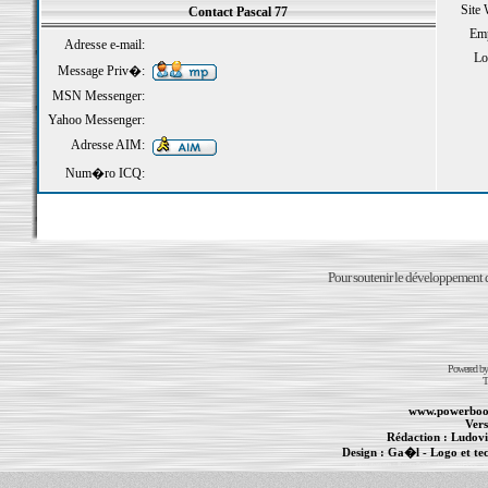
Site
Contact Pascal 77
Emp
Adresse e-mail:
Loi
Message Priv�:
MSN Messenger:
Yahoo Messenger:
Adresse AIM:
Num�ro ICQ:
Pour soutenir le développement du
Powered b
T
www.powerboo
Vers
Rédaction :
Ludovi
Design :
Ga�l
- Logo et te
Informations :
PowerBook
-
MacBook Pro
-
i