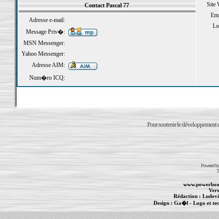
Site
Contact Pascal 77
Emp
Adresse e-mail:
Loi
Message Priv�:
MSN Messenger:
Yahoo Messenger:
Adresse AIM:
Num�ro ICQ:
Pour soutenir le développement du
Powered b
T
www.powerboo
Vers
Rédaction :
Ludovi
Design :
Ga�l
- Logo et te
Informations :
PowerBook
-
MacBook Pro
-
i