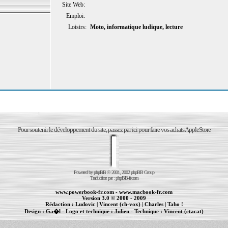
Site Web:
Emploi:
Loisirs:
Moto, informatique ludique, lecture
Pour soutenir le développement du site, passez par ici pour faire vos achats AppleStore
Powered by
phpBB
© 2001, 2002 phpBB Group
Traduction par :
phpBB-fr.com
www.powerbook-fr.com
-
www.macbook-fr.com
Version 3.0 © 2000 - 2009
Rédaction :
Ludovic
|
Vincent (ch-vox)
|
Charles
|
Taho !
Design :
Ga�l
- Logo et technique :
Julien
- Technique :
Vincent (ctacat)
Informations :
PowerBook
-
MacBook Pro
-
iBook
|
Maintenance Apple et Macintosh à Toulouse
|
cr�ation de sites Internet