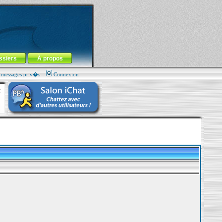
ssiers
À propos
s messages priv�s
Connexion