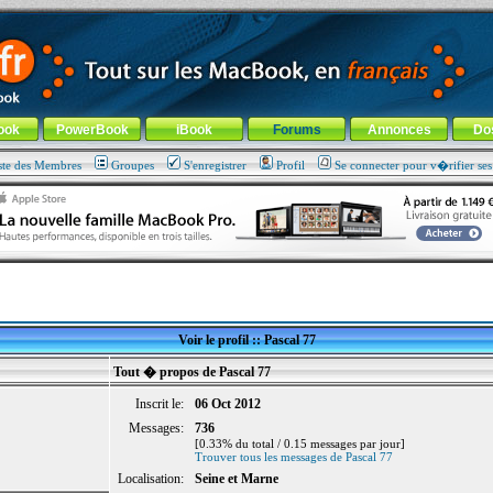
ade !
général
-
Aller au menu de la rubrique
ook
PowerBook
iBook
Forums
Annonces
Do
ste des Membres
Groupes
S'enregistrer
Profil
Se connecter pour v�rifier se
Voir le profil :: Pascal 77
Tout � propos de Pascal 77
Inscrit le:
06 Oct 2012
Messages:
736
[0.33% du total / 0.15 messages par jour]
Trouver tous les messages de Pascal 77
Localisation:
Seine et Marne