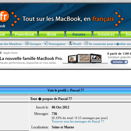
ade !
général
-
Aller au menu de la rubrique
ook
PowerBook
iBook
Forums
Annonces
Do
ste des Membres
Groupes
S'enregistrer
Profil
Se connecter pour v�rifier se
Voir le profil :: Pascal 77
Tout � propos de Pascal 77
Inscrit le:
06 Oct 2012
Messages:
736
[0.33% du total / 0.15 messages par jour]
Trouver tous les messages de Pascal 77
Localisation:
Seine et Marne