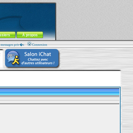
ssiers
À propos
s messages priv�s
Connexion