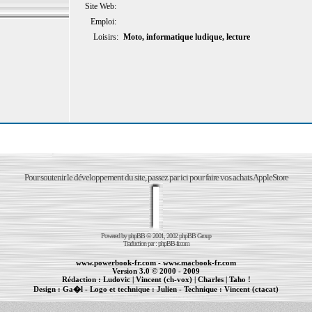
Site Web:
Emploi:
Loisirs:
Moto, informatique ludique, lecture
Pour soutenir le développement du site, passez par ici pour faire vos achats AppleStore
Powered by
phpBB
© 2001, 2002 phpBB Group
Traduction par :
phpBB-fr.com
www.powerbook-fr.com
-
www.macbook-fr.com
Version 3.0 © 2000 - 2009
Rédaction :
Ludovic
|
Vincent (ch-vox)
|
Charles
|
Taho !
Design :
Ga�l
- Logo et technique :
Julien
- Technique :
Vincent (ctacat)
Informations :
PowerBook
-
MacBook Pro
-
iBook
|
Maintenance Apple et Macintosh à Toulouse
|
cr�ation de sites Internet