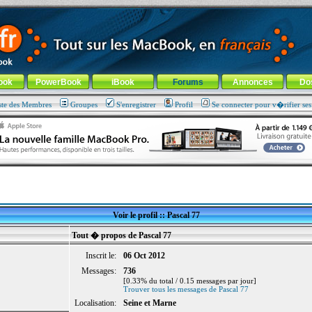
ade !
général
-
Aller au menu de la rubrique
ook
PowerBook
iBook
Forums
Annonces
Do
ste des Membres
Groupes
S'enregistrer
Profil
Se connecter pour v�rifier se
Voir le profil :: Pascal 77
Tout � propos de Pascal 77
Inscrit le:
06 Oct 2012
Messages:
736
[0.33% du total / 0.15 messages par jour]
Trouver tous les messages de Pascal 77
Localisation:
Seine et Marne