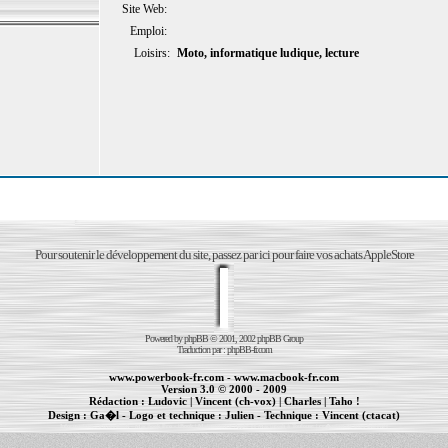
Site Web:
Emploi:
Loisirs:
Moto, informatique ludique, lecture
Pour soutenir le développement du site, passez par ici pour faire vos achats AppleStore
Powered by
phpBB
© 2001, 2002 phpBB Group
Traduction par :
phpBB-fr.com
www.powerbook-fr.com
-
www.macbook-fr.com
Version 3.0 © 2000 - 2009
Rédaction :
Ludovic
|
Vincent (ch-vox)
|
Charles
|
Taho !
Design :
Ga�l
- Logo et technique :
Julien
- Technique :
Vincent (ctacat)
Informations :
PowerBook
-
MacBook Pro
-
iBook
|
Maintenance Apple et Macintosh à Toulouse
|
cr�ation de sites Internet