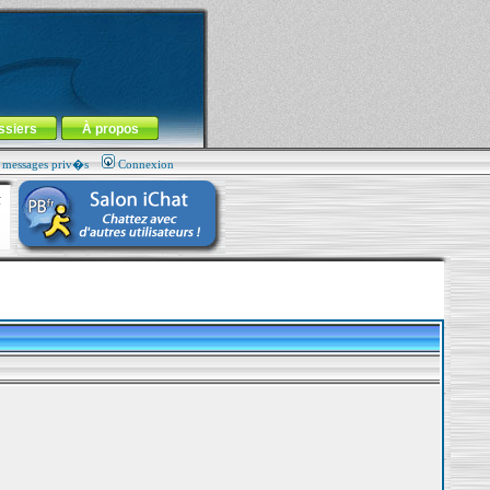
ssiers
À propos
s messages priv�s
Connexion