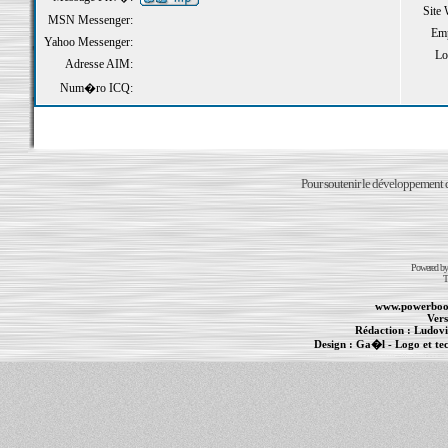
Site
MSN Messenger:
Emp
Yahoo Messenger:
Loi
Adresse AIM:
Num�ro ICQ:
Pour soutenir le développement du
Powered b
T
www.powerboo
Vers
Rédaction :
Ludovi
Design :
Ga�l
- Logo et te
Informations :
PowerBook
-
MacBook Pro
-
i