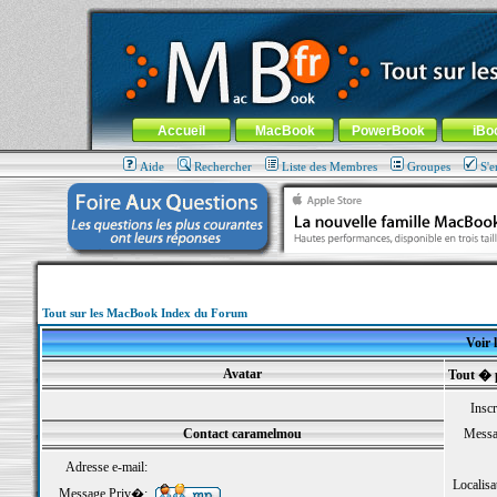
MacBook-fr.com : 100% Apple... 100% nomade !
Aller au contenu
-
Aller au menu général
-
Aller au menu de la
Menu général
Accueil
MacBook
PowerBook
iBo
Aide
Rechercher
Liste des Membres
Groupes
S'e
Tout sur les MacBook Index du Forum
Voir 
Avatar
Tout � 
Inscr
Contact caramelmou
Messa
Adresse e-mail:
Localisa
Message Priv�: