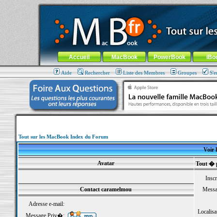
MacBook-fr.com : 100% Apple... 100% nomade !
Aller au contenu
-
Aller au menu général
-
Aller au menu de la
Menu général
Accueil
MacBook
PowerBook
iBo
Aide
Rechercher
Liste des Membres
Groupes
S'e
Tout sur les MacBook Index du Forum
Voir 
Avatar
Tout � 
Inscr
Contact caramelmou
Messa
Adresse e-mail:
Localisa
Message Priv�: