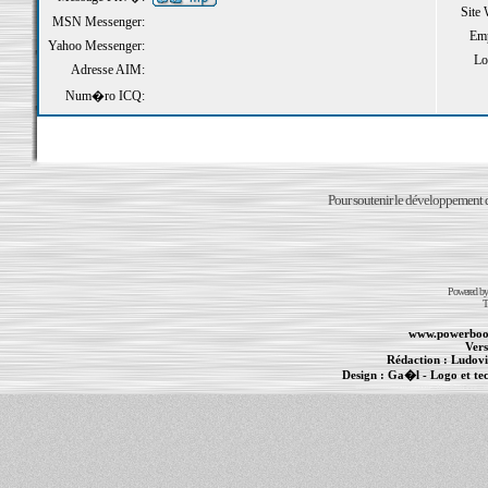
Site
MSN Messenger:
Emp
Yahoo Messenger:
Loi
Adresse AIM:
Num�ro ICQ:
Pour soutenir le développement du
Powered b
T
www.powerboo
Vers
Rédaction :
Ludovi
Design :
Ga�l
- Logo et te
Informations :
PowerBook
-
MacBook Pro
-
i