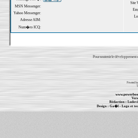
Site
MSN Messenger:
Emp
Yahoo Messenger:
Loi
Adresse AIM:
Num�ro ICQ:
Pour soutenir le développement du
Powered b
T
www.powerboo
Vers
Rédaction :
Ludovi
Design :
Ga�l
- Logo et te
Informations :
PowerBook
-
MacBook Pro
-
i