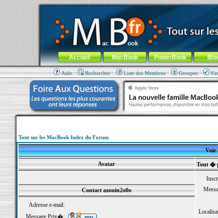
MacBook-fr.com : 100% Apple... 100% nomade !
Aller au contenu
-
Aller au menu général
-
Aller au menu de la
Menu général
Accueil
MacBook
PowerBook
iBo
Aide
Rechercher
Liste des Membres
Groupes
S'e
Tout sur les MacBook Index du Forum
Voir 
Avatar
Tout � 
Inscr
Messa
Contact azouin2o0o
Adresse e-mail:
Localisa
Message Priv�: