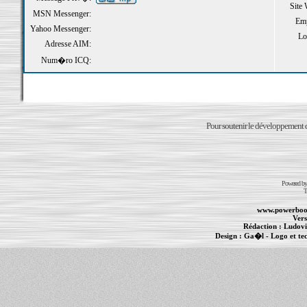
Site
MSN Messenger:
Emp
Yahoo Messenger:
Loi
Adresse AIM:
Num�ro ICQ:
Pour soutenir le développement du
Powered b
T
www.powerboo
Vers
Rédaction :
Ludovi
Design :
Ga�l
- Logo et te
Informations :
PowerBook
-
MacBook Pro
-
i