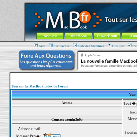
MacBook-fr.com : 100% Apple... 100% nomade !
Aller au contenu
-
Aller au menu général
-
Aller au menu de la
Menu général
Accueil
MacBook
PowerBook
iBo
Aide
Rechercher
Liste des Membres
Groupes
S'e
Tout sur les MacBook Index du Forum
Voir 
Avatar
Tout � 
Inscr
Messa
Contact azouin2o0o
Adresse e-mail:
Localisa
Message Priv�: