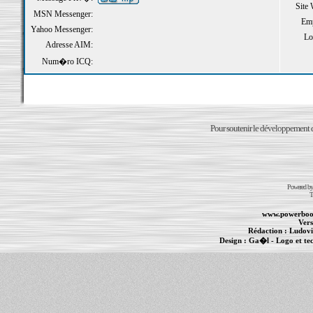
Site
MSN Messenger:
Emp
Yahoo Messenger:
Loi
Adresse AIM:
Num�ro ICQ:
Pour soutenir le développement du
Powered b
T
www.powerboo
Vers
Rédaction :
Ludovi
Design :
Ga�l
- Logo et te
Informations :
PowerBook
-
MacBook Pro
-
i