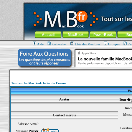
MacBook-fr.com : 100% Apple... 100% nomade !
Aller au contenu
-
Aller au menu général
-
Aller au menu de la
Menu général
Accueil
MacBook
PowerBook
iBo
Aide
Rechercher
Liste des Membres
Groupes
S'e
Tout sur les MacBook Index du Forum
Voi
Avatar
Tout � 
Inscr
Messa
Contact merota
Adresse e-mail:
Localisa
Message Priv�: