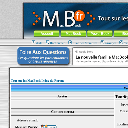
MacBook-fr.com : 100% Apple... 100% nomade !
Aller au contenu
-
Aller au menu général
-
Aller au menu de la
Menu général
Accueil
MacBook
PowerBook
iBo
Aide
Rechercher
Liste des Membres
Groupes
S'e
Tout sur les MacBook Index du Forum
Voi
Avatar
Tout � 
Inscr
Messa
Contact merota
Adresse e-mail:
Localisa
Message Priv�: