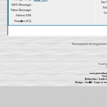
Site
MSN Messenger:
Emp
Yahoo Messenger:
Loi
Adresse AIM:
Num�ro ICQ:
Pour soutenir le développement du
Powered b
T
www.powerboo
Vers
Rédaction :
Ludovi
Design :
Ga�l
- Logo et te
Informations :
PowerBook
-
MacBook Pro
-
i