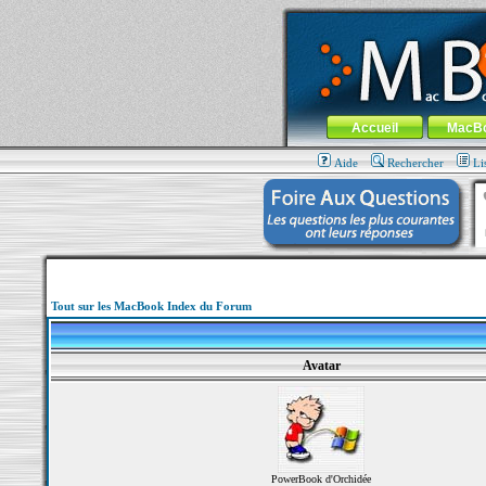
MacBook-fr.com : 100% Apple... 100% nom
Aller au contenu
-
Aller au menu 
Menu général
Accueil
MacB
Aide
Rechercher
Li
Tout sur les MacBook Index du Forum
Avatar
PowerBook d'Orchidée