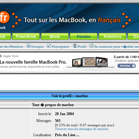
ade !
général
-
Aller au menu de la rubrique
ook
PowerBook
iBook
Forums
Annonces
Do
ste des Membres
Groupes
S'enregistrer
Profil
Se connecter pour v�rifier se
Voir le profil :: macfun
Tout � propos de macfun
Inscrit le:
28 Jan 2004
Messages:
563
[0.25% du total / 0.07 messages par jour]
Trouver tous les messages de macfun
Localisation:
Près du Lion ...