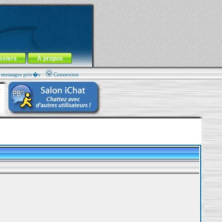
ssiers
À propos
s messages priv�s
Connexion