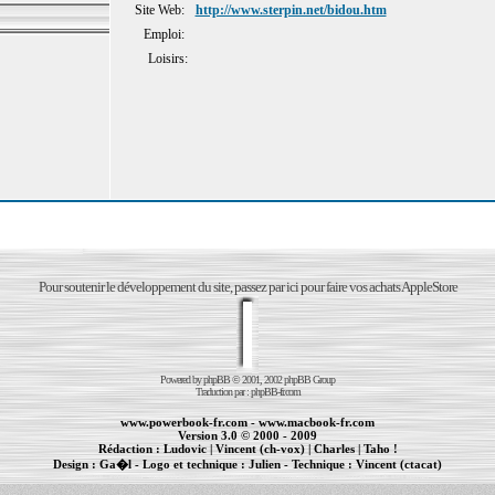
Site Web:
http://www.sterpin.net/bidou.htm
Emploi:
Loisirs:
Pour soutenir le développement du site, passez par ici pour faire vos achats AppleStore
Powered by
phpBB
© 2001, 2002 phpBB Group
Traduction par :
phpBB-fr.com
www.powerbook-fr.com
-
www.macbook-fr.com
Version 3.0 © 2000 - 2009
Rédaction :
Ludovic
|
Vincent (ch-vox)
|
Charles
|
Taho !
Design :
Ga�l
- Logo et technique :
Julien
- Technique :
Vincent (ctacat)
Informations :
PowerBook
-
MacBook Pro
-
iBook
|
Maintenance Apple et Macintosh à Toulouse
|
cr�ation de sites Internet