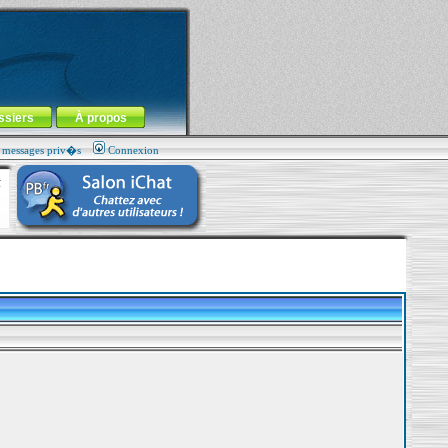
ssiers
À propos
s messages priv�s
Connexion