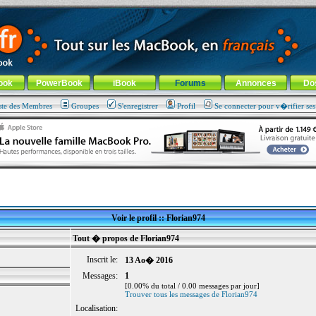
ade !
général
-
Aller au menu de la rubrique
ook
PowerBook
iBook
Forums
Annonces
Do
ste des Membres
Groupes
S'enregistrer
Profil
Se connecter pour v�rifier se
Voir le profil :: Florian974
Tout � propos de Florian974
Inscrit le:
13 Ao� 2016
Messages:
1
[0.00% du total / 0.00 messages par jour]
Trouver tous les messages de Florian974
Localisation: