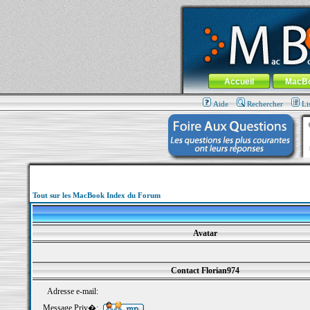
MacBook-fr.com : 100% Apple... 100% nom
Aller au contenu
-
Aller au menu 
Menu général
Accueil
MacB
Aide
Rechercher
Li
Tout sur les MacBook Index du Forum
Avatar
Contact Florian974
Adresse e-mail:
Message Priv�: