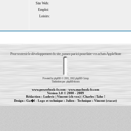
Site Web:
Emploi:
Loisirs:
Pour soutenir le développement du site, passez par ici pour faire vos achats AppleStore
Powered by
phpBB
© 2001, 2002 phpBB Group
Traduction par :
phpBB-fr.com
www.powerbook-fr.com
-
www.macbook-fr.com
Version 3.0 © 2000 - 2009
Rédaction :
Ludovic
|
Vincent (ch-vox)
|
Charles
|
Taho !
Design :
Ga�l
- Logo et technique :
Julien
- Technique :
Vincent (ctacat)
Informations :
PowerBook
-
MacBook Pro
-
iBook
|
Maintenance Apple et Macintosh à Toulouse
|
cr�ation de sites Internet