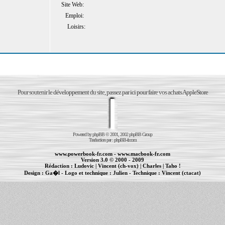
Site Web:
Emploi:
Loisirs:
Pour soutenir le développement du site, passez par ici pour faire vos achats AppleStore
Powered by
phpBB
© 2001, 2002 phpBB Group
Traduction par :
phpBB-fr.com
www.powerbook-fr.com
-
www.macbook-fr.com
Version 3.0 © 2000 - 2009
Rédaction :
Ludovic
|
Vincent (ch-vox)
|
Charles
|
Taho !
Design :
Ga�l
- Logo et technique :
Julien
- Technique :
Vincent (ctacat)
Informations :
PowerBook
-
MacBook Pro
-
iBook
|
Maintenance Apple et Macintosh à Toulouse
|
cr�ation de sites Internet