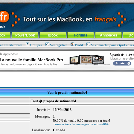
ade !
général
-
Aller au menu de la rubrique
ook
PowerBook
iBook
Forums
Annonces
Do
ste des Membres
Groupes
S'enregistrer
Profil
Se connecter pour v�rifier se
Voir le profil :: satinaali64
Tout � propos de satinaali64
Inscrit le:
16 Mai 2018
Messages:
1
[0.00% du total / 0.00 messages par jour]
Trouver tous les messages de satinaali64
Localisation:
Canada