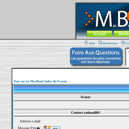
MacBook-fr.com : 100% Apple... 100% nom
Aller au contenu
-
Aller au menu 
Menu général
Accueil
MacB
Aide
Rechercher
Li
Tout sur les MacBook Index du Forum
Avatar
Contact satinaali64
Adresse e-mail:
Message Priv�: