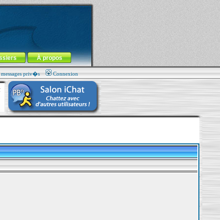
ssiers
À propos
s messages priv�s
Connexion