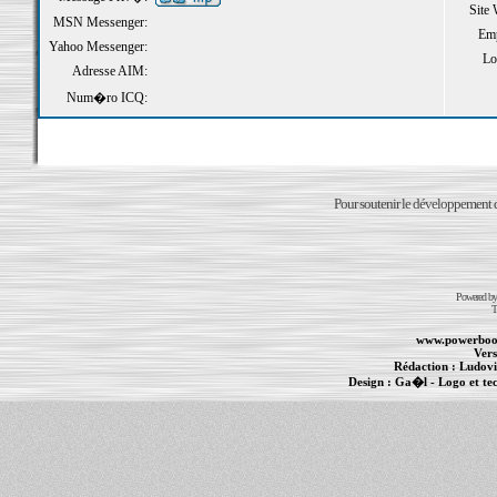
Site
MSN Messenger:
Emp
Yahoo Messenger:
Loi
Adresse AIM:
Num�ro ICQ:
Pour soutenir le développement du
Powered b
T
www.powerboo
Vers
Rédaction :
Ludovi
Design :
Ga�l
- Logo et te
Informations :
PowerBook
-
MacBook Pro
-
i