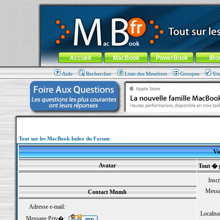
MacBook-fr.com : 100% Apple... 100% nomade !
Aller au contenu
-
Aller au menu général
-
Aller au menu de la
Menu général
Accueil
MacBook
PowerBook
iBo
Aide
Rechercher
Liste des Membres
Groupes
S'e
Tout sur les MacBook Index du Forum
Vo
Avatar
Tout � 
Inscr
Messa
Contact Mnmh
Adresse e-mail:
Localisa
Message Priv�: