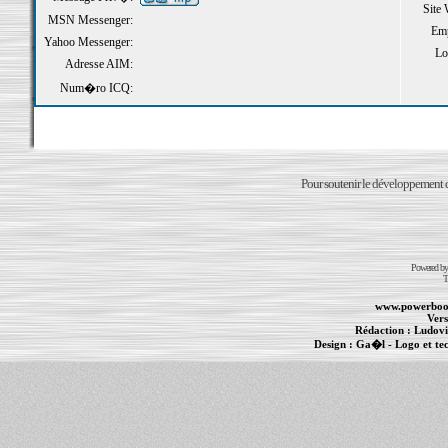
Site
MSN Messenger:
Emp
Yahoo Messenger:
Loi
Adresse AIM:
Num�ro ICQ:
Pour soutenir le développement du
Powered b
T
www.powerboo
Vers
Rédaction :
Ludovi
Design :
Ga�l
- Logo et te
Informations :
PowerBook
-
MacBook Pro
-
i