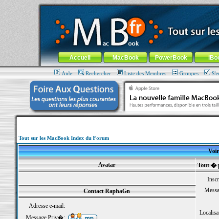
MacBook-fr.com : 100% Apple... 100% nomade !
Aller au contenu
-
Aller au menu général
-
Aller au menu de la
Menu général
Accueil
MacBook
PowerBook
iBo
Aide
Rechercher
Liste des Membres
Groupes
S'e
Tout sur les MacBook Index du Forum
Voir
Avatar
Tout � 
Inscr
Messa
Contact RaphaGn
Adresse e-mail:
Localisa
Message Priv�: