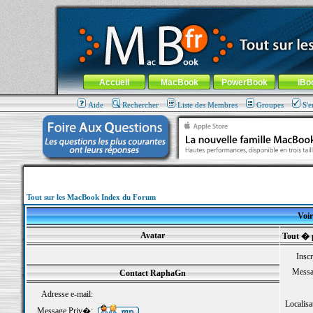
MacBook-fr.com : 100% Apple... 100% nomade !
Aller au contenu
-
Aller au menu général
-
Aller au menu de la
Menu général
Accueil
MacBook
PowerBook
iBo
Aide
Rechercher
Liste des Membres
Groupes
S'e
Tout sur les MacBook Index du Forum
Voir
Avatar
Tout � 
Inscr
Messa
Contact RaphaGn
Adresse e-mail:
Localisa
Message Priv�: