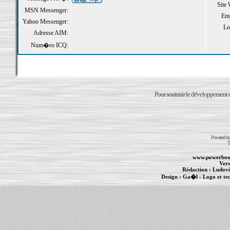
Site
MSN Messenger:
Emp
Yahoo Messenger:
Loi
Adresse AIM:
Num�ro ICQ:
Pour soutenir le développement du
Powered b
T
www.powerboo
Vers
Rédaction :
Ludovi
Design :
Ga�l
- Logo et te
Informations :
PowerBook
-
MacBook Pro
-
i