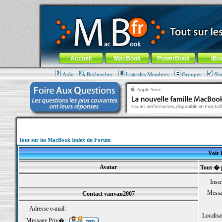
MacBook-fr.com : 100% Apple... 100% nomade !
Aller au contenu
-
Aller au menu général
-
Aller au menu de la
Menu général
Accueil
MacBook
PowerBook
iBo
Aide
Rechercher
Liste des Membres
Groupes
S'e
Tout sur les MacBook Index du Forum
Voir 
Avatar
Tout � 
Inscr
Messa
Contact vanvan2007
Adresse e-mail:
Localisa
Message Priv�: