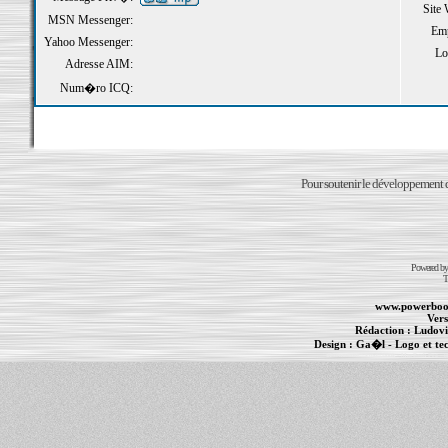
Site
MSN Messenger:
Emp
Yahoo Messenger:
Loi
Adresse AIM:
Num�ro ICQ:
Pour soutenir le développement du
Powered b
T
www.powerboo
Vers
Rédaction :
Ludovi
Design :
Ga�l
- Logo et te
Informations :
PowerBook
-
MacBook Pro
-
i