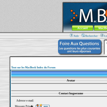
MacBook-fr.com : 100% Apple... 100% nom
Aller au contenu
-
Aller au menu 
Menu général
Accueil
MacB
Aide
Rechercher
Li
Tout sur les MacBook Index du Forum
Avatar
Contact hugoecume
Adresse e-mail:
Message Priv�: