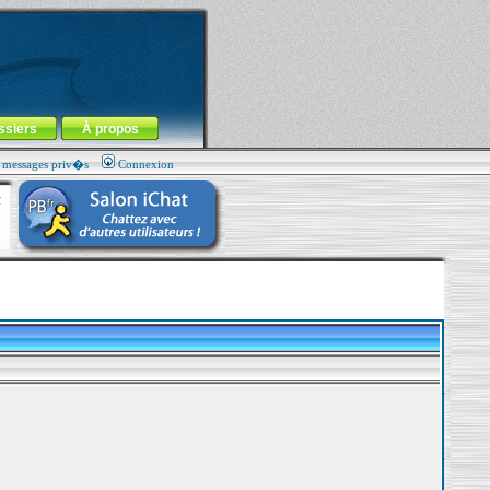
ssiers
À propos
s messages priv�s
Connexion