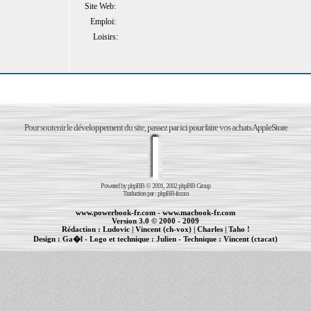
Site Web:
Emploi:
Loisirs:
Pour soutenir le développement du site, passez par ici pour faire vos achats AppleStore
Powered by
phpBB
© 2001, 2002 phpBB Group
Traduction par :
phpBB-fr.com
www.powerbook-fr.com
-
www.macbook-fr.com
Version 3.0 © 2000 - 2009
Rédaction :
Ludovic
|
Vincent (ch-vox)
|
Charles
|
Taho !
Design :
Ga�l
- Logo et technique :
Julien
- Technique :
Vincent (ctacat)
Informations :
PowerBook
-
MacBook Pro
-
iBook
|
Maintenance Apple et Macintosh à Toulouse
|
cr�ation de sites Internet