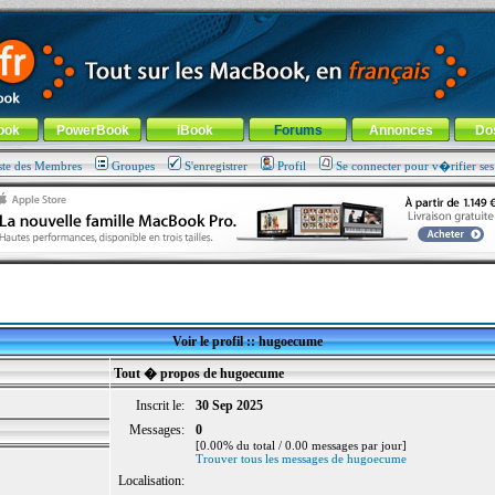
ade !
général
-
Aller au menu de la rubrique
ook
PowerBook
iBook
Forums
Annonces
Do
ste des Membres
Groupes
S'enregistrer
Profil
Se connecter pour v�rifier se
Voir le profil :: hugoecume
Tout � propos de hugoecume
Inscrit le:
30 Sep 2025
Messages:
0
[0.00% du total / 0.00 messages par jour]
Trouver tous les messages de hugoecume
Localisation: