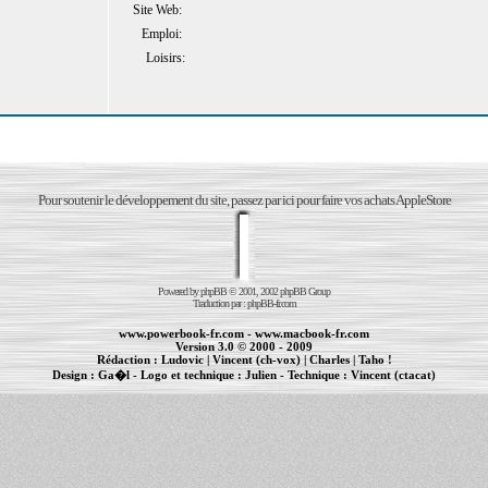
Site Web:
Emploi:
Loisirs:
Pour soutenir le développement du site, passez par ici pour faire vos achats AppleStore
Powered by
phpBB
© 2001, 2002 phpBB Group
Traduction par :
phpBB-fr.com
www.powerbook-fr.com
-
www.macbook-fr.com
Version 3.0 © 2000 - 2009
Rédaction :
Ludovic
|
Vincent (ch-vox)
|
Charles
|
Taho !
Design :
Ga�l
- Logo et technique :
Julien
- Technique :
Vincent (ctacat)
Informations :
PowerBook
-
MacBook Pro
-
iBook
|
Maintenance Apple et Macintosh à Toulouse
|
cr�ation de sites Internet