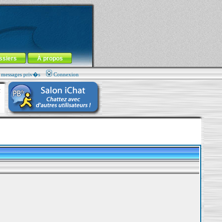
ssiers
À propos
s messages priv�s
Connexion