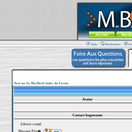
MacBook-fr.com : 100% Apple... 100% nom
Aller au contenu
-
Aller au menu 
Menu général
Accueil
MacB
Aide
Rechercher
Li
Tout sur les MacBook Index du Forum
Avatar
Contact hugoecume
Adresse e-mail:
Message Priv�: