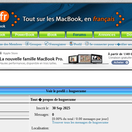
ade !
général
-
Aller au menu de la rubrique
ook
PowerBook
iBook
Forums
Annonces
Do
ste des Membres
Groupes
S'enregistrer
Profil
Se connecter pour v�rifier se
Voir le profil :: hugoecume
Tout � propos de hugoecume
Inscrit le:
30 Sep 2025
Messages:
0
[0.00% du total / 0.00 messages par jour]
Trouver tous les messages de hugoecume
Localisation: