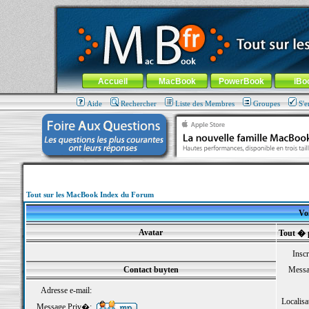
MacBook-fr.com : 100% Apple... 100% nomade !
Aller au contenu
-
Aller au menu général
-
Aller au menu de la
Menu général
Accueil
MacBook
PowerBook
iBo
Aide
Rechercher
Liste des Membres
Groupes
S'e
Tout sur les MacBook Index du Forum
Voi
Avatar
Tout � 
Inscr
Contact buyten
Messa
Adresse e-mail:
Localisa
Message Priv�: