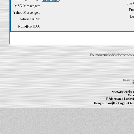
Site
MSN Messenger:
Emp
Yahoo Messenger:
Loi
Adresse AIM:
Num�ro ICQ:
Pour soutenir le développement du
Powered b
T
www.powerboo
Vers
Rédaction :
Ludovi
Design :
Ga�l
- Logo et te
Informations :
PowerBook
-
MacBook Pro
-
i