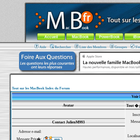
MacBook-fr.com : 100% Apple... 100% nomade !
Aller au contenu
-
Aller au menu général
-
Aller au menu de la
Menu général
Accueil
MacBook
PowerBook
iBo
Aide
Rechercher
Liste des Membres
Groupes
S'e
Tout sur les MacBook Index du Forum
Voir 
Avatar
Tout � 
Inscr
Messa
Contact JulienM993
Adresse e-mail:
Localisa
Message Priv�: