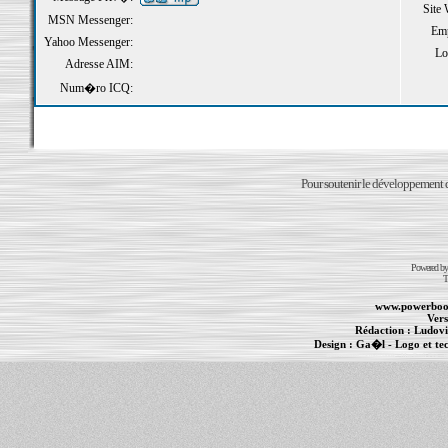
Site
MSN Messenger:
Emp
Yahoo Messenger:
Loi
Adresse AIM:
Num�ro ICQ:
Pour soutenir le développement du
Powered b
T
www.powerboo
Vers
Rédaction :
Ludovi
Design :
Ga�l
- Logo et te
Informations :
PowerBook
-
MacBook Pro
-
i