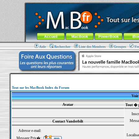
MacBook-fr.com : 100% Apple... 100% nomade !
Aller au contenu
-
Aller au menu général
-
Aller au menu de la
Menu général
Accueil
MacBook
PowerBook
iBo
Aide
Rechercher
Liste des Membres
Groupes
S'e
Tout sur les MacBook Index du Forum
Voir 
Avatar
Tout � 
Inscr
Messa
Contact Vanderbilt
Adresse e-mail:
Localisa
Message Priv�: