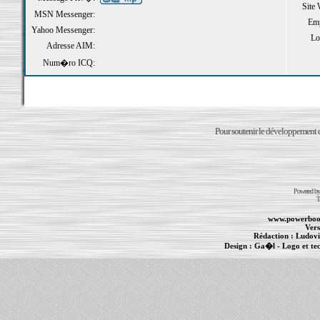
Site
MSN Messenger:
Emp
Yahoo Messenger:
Loi
Adresse AIM:
Num�ro ICQ:
Pour soutenir le développement du
Powered b
T
www.powerboo
Vers
Rédaction :
Ludovi
Design :
Ga�l
- Logo et te
Informations :
PowerBook
-
MacBook Pro
-
i