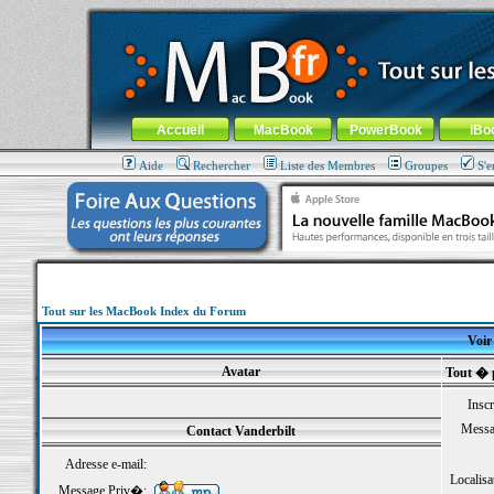
MacBook-fr.com : 100% Apple... 100% nomade !
Aller au contenu
-
Aller au menu général
-
Aller au menu de la
Menu général
Accueil
MacBook
PowerBook
iBo
Aide
Rechercher
Liste des Membres
Groupes
S'e
Tout sur les MacBook Index du Forum
Voir 
Avatar
Tout � 
Inscr
Messa
Contact Vanderbilt
Adresse e-mail:
Localisa
Message Priv�: