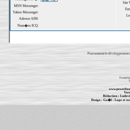
Site
MSN Messenger:
Emp
Yahoo Messenger:
Loi
Adresse AIM:
Num�ro ICQ:
Pour soutenir le développement du
Powered b
T
www.powerboo
Vers
Rédaction :
Ludovi
Design :
Ga�l
- Logo et te
Informations :
PowerBook
-
MacBook Pro
-
i