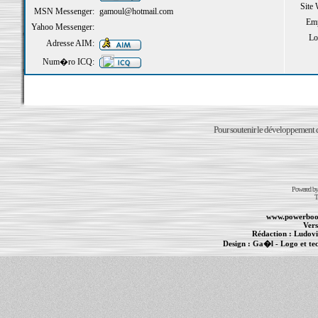
Site
MSN Messenger:
gamoul@hotmail.com
Emp
Yahoo Messenger:
Loi
Adresse AIM:
Num�ro ICQ:
Pour soutenir le développement du
Powered b
T
www.powerboo
Vers
Rédaction :
Ludovi
Design :
Ga�l
- Logo et te
Informations :
PowerBook
-
MacBook Pro
-
i