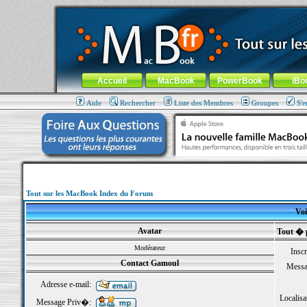
MacBook-fr.com : 100% Apple... 100% nomade !
Aller au contenu
-
Aller au menu général
-
Aller au menu de la
Menu général
Accueil
MacBook
PowerBook
iBo
Aide
Rechercher
Liste des Membres
Groupes
S'e
Tout sur les MacBook Index du Forum
Voi
Avatar
Tout � 
Modérateur
Inscr
Contact Gamoul
Messa
Adresse e-mail:
Localisa
Message Priv�: