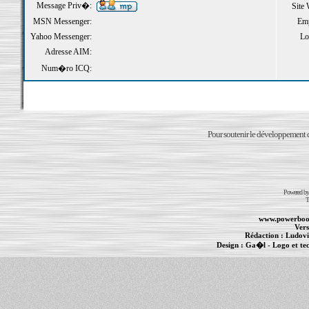
Message Priv�:
Site
MSN Messenger:
Emp
Yahoo Messenger:
Loi
Adresse AIM:
Num�ro ICQ:
Pour soutenir le développement du
Powered b
T
www.powerboo
Vers
Rédaction :
Ludovi
Design :
Ga�l
- Logo et te
Informations :
PowerBook
-
MacBook Pro
-
i