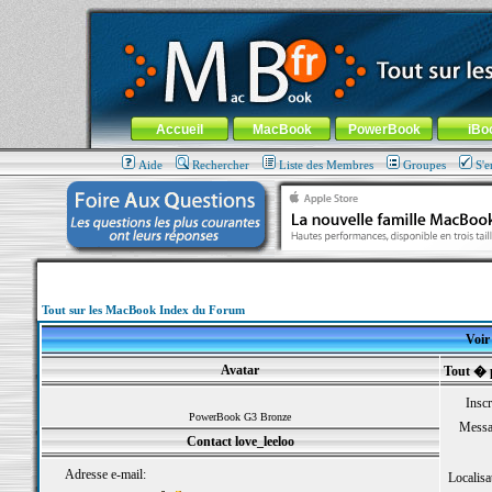
MacBook-fr.com : 100% Apple... 100% nomade !
Aller au contenu
-
Aller au menu général
-
Aller au menu de la
Menu général
Accueil
MacBook
PowerBook
iBo
Aide
Rechercher
Liste des Membres
Groupes
S'e
Tout sur les MacBook Index du Forum
Voir 
Avatar
Tout � p
Inscr
PowerBook G3 Bronze
Messa
Contact love_leeloo
Adresse e-mail:
Localisa