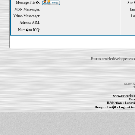
Message Priv�:
Site
MSN Messenger:
Emp
Yahoo Messenger:
Loi
Adresse AIM:
Num�ro ICQ:
Pour soutenir le développement du
Powered b
T
www.powerboo
Vers
Rédaction :
Ludovi
Design :
Ga�l
- Logo et te
Informations :
PowerBook
-
MacBook Pro
-
i