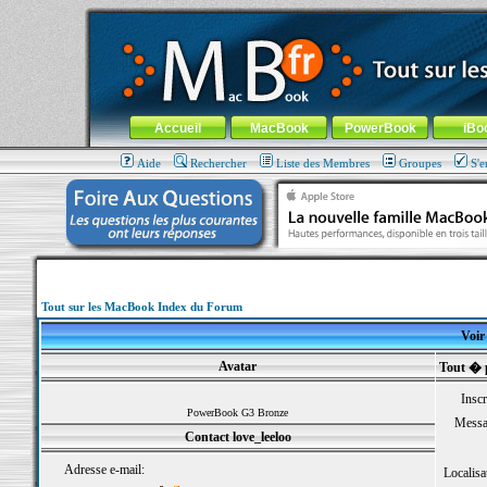
MacBook-fr.com : 100% Apple... 100% nomade !
Aller au contenu
-
Aller au menu général
-
Aller au menu de la
Menu général
Accueil
MacBook
PowerBook
iBo
Aide
Rechercher
Liste des Membres
Groupes
S'e
Tout sur les MacBook Index du Forum
Voir 
Avatar
Tout � p
Inscr
PowerBook G3 Bronze
Messa
Contact love_leeloo
Adresse e-mail:
Localisa