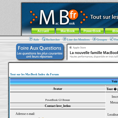
MacBook-fr.com : 100% Apple... 100% nomade !
Aller au contenu
-
Aller au menu général
-
Aller au menu de la
Menu général
Accueil
MacBook
PowerBook
iBo
Aide
Rechercher
Liste des Membres
Groupes
S'e
Tout sur les MacBook Index du Forum
Voir 
Avatar
Tout � p
Inscr
PowerBook G3 Bronze
Messa
Contact love_leeloo
Adresse e-mail:
Localisa