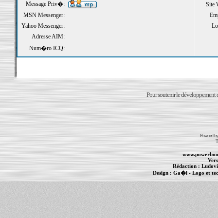
Message Priv�:
Site
MSN Messenger:
Emp
Yahoo Messenger:
Loi
Adresse AIM:
Num�ro ICQ:
Pour soutenir le développement du
Powered b
T
www.powerboo
Vers
Rédaction :
Ludovi
Design :
Ga�l
- Logo et te
Informations :
PowerBook
-
MacBook Pro
-
i