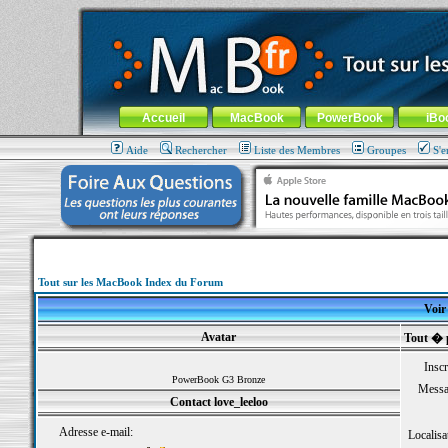
MacBook-fr.com : 100% Apple... 100% nomade !
Aller au contenu
-
Aller au menu général
-
Aller au menu de la
Menu général
Accueil
MacBook
PowerBook
iBo
Aide
Rechercher
Liste des Membres
Groupes
S'e
Tout sur les MacBook Index du Forum
Voir 
Avatar
Tout � p
Inscr
PowerBook G3 Bronze
Messa
Contact love_leeloo
Adresse e-mail:
Localisa