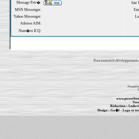
Message Priv�:
Site
MSN Messenger:
Emp
Yahoo Messenger:
Loi
Adresse AIM:
Num�ro ICQ:
Pour soutenir le développement du
Powered b
T
www.powerboo
Vers
Rédaction :
Ludovi
Design :
Ga�l
- Logo et te
Informations :
PowerBook
-
MacBook Pro
-
i