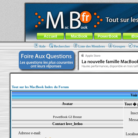
MacBook-fr.com : 100% Apple... 100% nomade !
Aller au contenu
-
Aller au menu général
-
Aller au menu de la
Menu général
Accueil
MacBook
PowerBook
iBo
Aide
Rechercher
Liste des Membres
Groupes
S'e
Tout sur les MacBook Index du Forum
Voir 
Avatar
Tout � p
Inscr
PowerBook G3 Bronze
Messa
Contact love_leeloo
Adresse e-mail:
Localisa