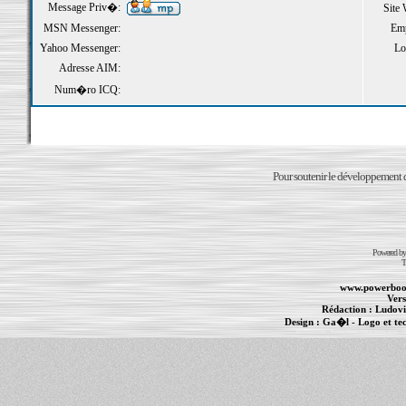
Message Priv�:
Site
MSN Messenger:
Emp
Yahoo Messenger:
Loi
Adresse AIM:
Num�ro ICQ:
Pour soutenir le développement du
Powered b
T
www.powerboo
Vers
Rédaction :
Ludovi
Design :
Ga�l
- Logo et te
Informations :
PowerBook
-
MacBook Pro
-
i