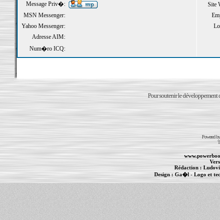
Message Priv�:
Site
MSN Messenger:
Emp
Yahoo Messenger:
Loi
Adresse AIM:
Num�ro ICQ:
Pour soutenir le développement du
Powered b
T
www.powerboo
Vers
Rédaction :
Ludovi
Design :
Ga�l
- Logo et te
Informations :
PowerBook
-
MacBook Pro
-
i