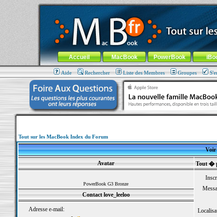
MacBook-fr.com : 100% Apple... 100% nomade !
Aller au contenu
-
Aller au menu général
-
Aller au menu de la
Menu général
Accueil
MacBook
PowerBook
iBo
Aide
Rechercher
Liste des Membres
Groupes
S'e
Tout sur les MacBook Index du Forum
Voir 
Avatar
Tout � p
Inscr
PowerBook G3 Bronze
Messa
Contact love_leeloo
Adresse e-mail:
Localisa