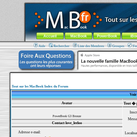
MacBook-fr.com : 100% Apple... 100% nomade !
Aller au contenu
-
Aller au menu général
-
Aller au menu de la
Menu général
Accueil
MacBook
PowerBook
iBo
Aide
Rechercher
Liste des Membres
Groupes
S'e
Tout sur les MacBook Index du Forum
Voir 
Avatar
Tout � p
Inscr
PowerBook G3 Bronze
Messa
Contact love_leeloo
Adresse e-mail:
Localisa