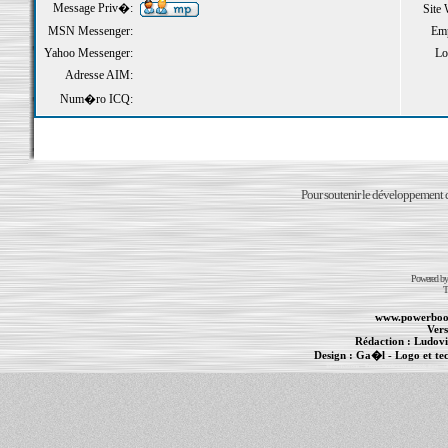
Message Priv�:
Site
MSN Messenger:
Emp
Yahoo Messenger:
Loi
Adresse AIM:
Num�ro ICQ:
Pour soutenir le développement du
Powered b
T
www.powerboo
Vers
Rédaction :
Ludovi
Design :
Ga�l
- Logo et te
Informations :
PowerBook
-
MacBook Pro
-
i