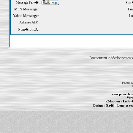
Message Priv�:
Site
MSN Messenger:
Emp
Yahoo Messenger:
Loi
Adresse AIM:
Num�ro ICQ:
Pour soutenir le développement du
Powered b
T
www.powerboo
Vers
Rédaction :
Ludovi
Design :
Ga�l
- Logo et te
Informations :
PowerBook
-
MacBook Pro
-
i