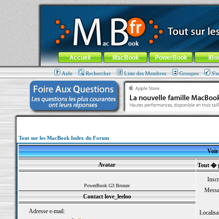
MacBook-fr.com : 100% Apple... 100% nomade !
Aller au contenu
-
Aller au menu général
-
Aller au menu de la
Menu général
Accueil
MacBook
PowerBook
iBo
Aide
Rechercher
Liste des Membres
Groupes
S'e
Tout sur les MacBook Index du Forum
Voir 
Avatar
Tout � p
Inscr
PowerBook G3 Bronze
Messa
Contact love_leeloo
Adresse e-mail:
Localisa