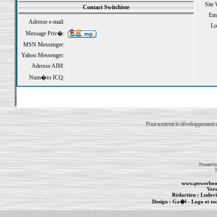
Site
Contact Switchiste
Emp
Adresse e-mail:
Loi
Message Priv�:
MSN Messenger:
Yahoo Messenger:
Adresse AIM:
Num�ro ICQ:
Pour soutenir le développement du
Powered b
T
www.powerboo
Vers
Rédaction :
Ludovi
Design :
Ga�l
- Logo et te
Informations :
PowerBook
-
MacBook Pro
-
i