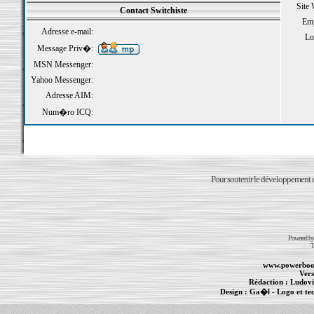
Site
Contact Switchiste
Emp
Adresse e-mail:
Loi
Message Priv�:
MSN Messenger:
Yahoo Messenger:
Adresse AIM:
Num�ro ICQ:
Pour soutenir le développement du
Powered b
T
www.powerboo
Vers
Rédaction :
Ludovi
Design :
Ga�l
- Logo et te
Informations :
PowerBook
-
MacBook Pro
-
i