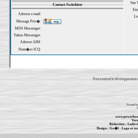
Site
Contact Switchiste
Emp
Adresse e-mail:
Loi
Message Priv�:
MSN Messenger:
Yahoo Messenger:
Adresse AIM:
Num�ro ICQ:
Pour soutenir le développement du
Powered b
T
www.powerboo
Vers
Rédaction :
Ludovi
Design :
Ga�l
- Logo et te
Informations :
PowerBook
-
MacBook Pro
-
i