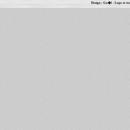
Design :
Ga�l
- Logo et te
Informations :
PowerBook
-
MacBook Pro
-
i