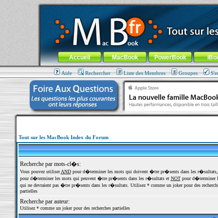
MacBook-fr.com : 100% Apple... 100% nomade !
Aller au contenu
-
Aller au menu général
-
Aller au menu de la
Menu général
Accueil
MacBook
PowerBook
iBo
Aide
Rechercher
Liste des Membres
Groupes
S'e
Tout sur les MacBook Index du Forum
Recherche par mots-cl�s:
Vous pouvez utiliser
AND
pour d�terminer les mots qui doivent �tre pr�sents dans les r�sultats
pour d�terminer les mots qui peuvent �tre pr�sents dans les r�sultats et
NOT
pour d�terminer l
qui ne devraient pas �tre pr�sents dans les r�sultats. Utilisez * comme un joker pour des recherch
partielles
Recherche par auteur:
Utilisez * comme un joker pour des recherches partielles