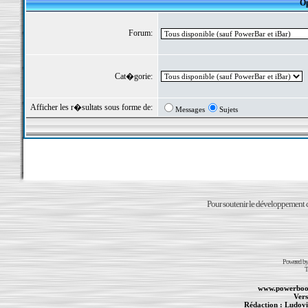
Op
Forum:
Cat�gorie:
Afficher les r�sultats sous forme de:
Messages
Sujets
Pour soutenir le développement du
Powered b
T
www.powerboo
Vers
Rédaction :
Ludovi