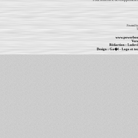
Powered b
T
www.powerboo
Vers
Rédaction :
Ludovi
Design :
Ga�l
- Logo et te
Informations :
PowerBook
-
MacBook Pro
-
i