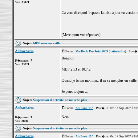
Vus:
33421
Ca veur dire quoi "repasse la mise à jour en versio
(Merci pour vos réponses)
Sujet:
MBP mise en veille
Ambacharm
Forum:
MacBook Pro Juin 2009 (batterie fixe)
Post� le
Bonjour,
R�ponses:
7
Vus:
33421
MBP 2.53 et 10.7.2
Quand je ferme mon mac, il ne se met plus en veille. 
Je peux toujour ...
Sujet:
Suspension d'activité ne marche plus
Ambacharm
Forum:
AluBook 15"
Post� le: Ven 14 Sep 2007 à 10
Nein
R�ponses:
3
Vus:
8828
Sujet:
Suspension d'activité ne marche plus
Ambacharm
Forum:
AluBook 15"
Post� le: Ven 14 Sep 2007 à 8: