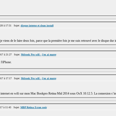
20 à 17:51 Sujet:
disque interne et clean install
it je viens de le faire deux fois, parce que la première fois je me suis retrouvé avec le disque dur
017 à 21:27 Sujet:
Mcbook Pro wifi - j'en ai marre
 l'iPhone.
017 à 17:17 Sujet:
Mcbook Pro wifi - j'en ai marre
ion internet en wifi sur mon Mac Bookpro Retina Mid 2014 sous OsX 10.12.5. La connexion s’int
17 à 11:43 Sujet:
MBP Retina Ecran noir