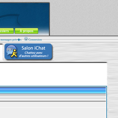
ssiers
À propos
s messages priv�s
Connexion