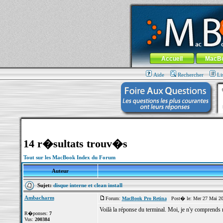
MacBook-fr.com : 100% Apple... 100% nom
Aller au contenu
-
Aller au menu 
Menu général
Accueil
MacB
Aide
Rechercher
Li
14 r�sultats trouv�s
Tout sur les MacBook Index du Forum
Auteur
Sujet:
disque interne et clean install
Ambacharm
Forum:
MacBook Pro Retina
Post� le: Mer 27 Mai 20
Voilà la réponse du terminal. Moi, je n'y comprends r
R�ponses:
7
Vus:
200384