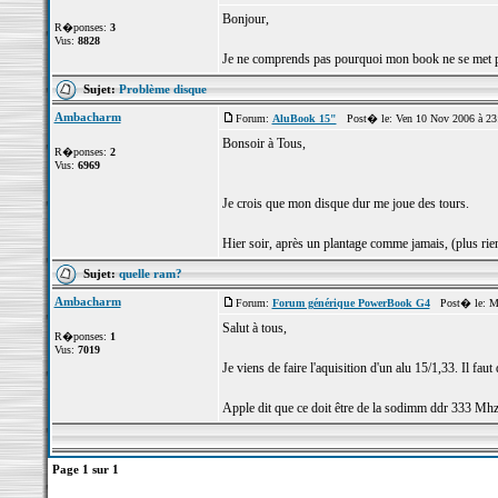
Bonjour,
R�ponses:
3
Vus:
8828
Je ne comprends pas pourquoi mon book ne se met plus e
Sujet:
Problème disque
Ambacharm
Forum:
AluBook 15"
Post� le: Ven 10 Nov 2006 à 23
Bonsoir à Tous,
R�ponses:
2
Vus:
6969
Je crois que mon disque dur me joue des tours.
Hier soir, après un plantage comme jamais, (plus rien
Sujet:
quelle ram?
Ambacharm
Forum:
Forum générique PowerBook G4
Post� le: Ma
Salut à tous,
R�ponses:
1
Vus:
7019
Je viens de faire l'aquisition d'un alu 15/1,33. Il fa
Apple dit que ce doit être de la sodimm ddr 333 Mhz 
Page
1
sur
1