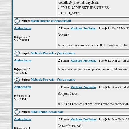
/dev/disk0 (internal, physical):
#: TYPE NAME SIZE IDENTIFIER
0: GUID_partiti ...
Sujet:
disque interne et clean install
Ambacharm
Forum:
MacBook Pro Retina
Post� le: Mer 27 Mai 20
Bonjour,
R�ponses:
7
Vus:
200384
Je viens de faire une clean install de Catalina. En fa
Sujet:
Mcbook Pro wifi - j'en ai marre
Ambacharm
Forum:
MacBook Pro Retina
Post� le: Dim 23 Juil 2
Je ne crois pas parce que je n'ai aucun problème avec
R�ponses:
2
Vus:
19149
Sujet:
Mcbook Pro wifi - j'en ai marre
Ambacharm
Forum:
MacBook Pro Retina
Post� le: Dim 23 Juil 2
Bonjour à tous,
R�ponses:
2
Vus:
19149
Je suis à l’hôtel et j’ai des soucis avec ma connex
Sujet:
MBP Retina Ecran noir
Ambacharm
Forum:
MacBook Pro Retina
Post� le: Dim 08 Jan 20
En fait j'ai trouvé:
R�ponses:
3