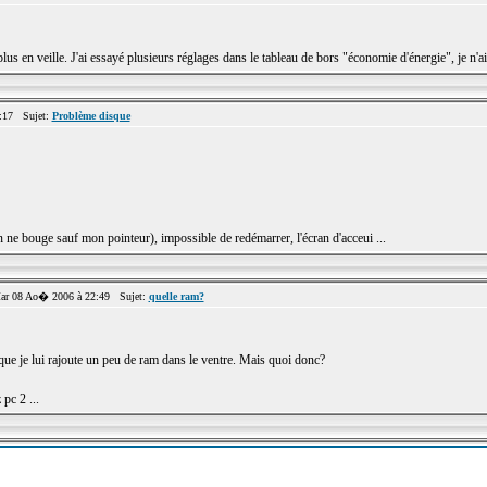
n veille. J'ai essayé plusieurs réglages dans le tableau de bors "économie d'énergie", je n'ai fai
:17 Sujet:
Problème disque
 ne bouge sauf mon pointeur), impossible de redémarrer, l'écran d'acceui ...
r 08 Ao� 2006 à 22:49 Sujet:
quelle ram?
ut que je lui rajoute un peu de ram dans le ventre. Mais quoi donc?
pc 2 ...