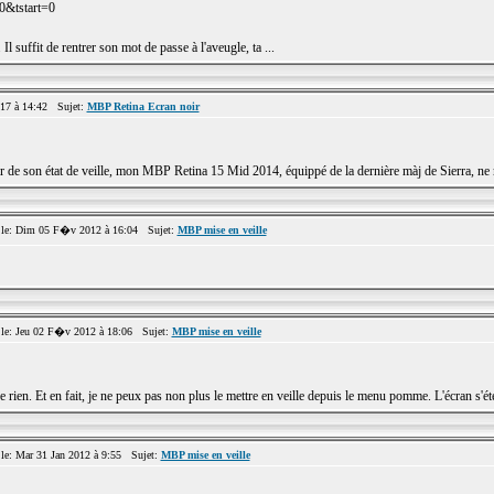
=0&tstart=0
l suffit de rentrer son mot de passe à l'aveugle, ta ...
17 à 14:42 Sujet:
MBP Retina Ecran noir
ir de son état de veille, mon MBP Retina 15 Mid 2014, équippé de la dernière màj de Sierra, ne m
e: Dim 05 F�v 2012 à 16:04 Sujet:
MBP mise en veille
: Jeu 02 F�v 2012 à 18:06 Sujet:
MBP mise en veille
 rien. Et en fait, je ne peux pas non plus le mettre en veille depuis le menu pomme. L'écran s'étein
: Mar 31 Jan 2012 à 9:55 Sujet:
MBP mise en veille