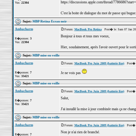
https://discussions.apple.com/thread/7786686?start
Vus:
22304
C'est la boite de dialogue du mot de passe qui bugue. I
Sujet:
MBP Retina Ecran noir
Ambacharm
Forum:
MacBook Pro Retina
Post� le: Sam 07 Jan 20
Bonjour à tous et tous mes voeux,
R�ponses:
3
Vus:
22304
Hier, soudainement, après l'avoir ouvert pour le sort
Sujet:
MBP mise en veille
Ambacharm
Forum:
MacBook Pro Juin 2009 (batterie fixe)
Post� l
R�ponses:
7
Je ne vois pas
Vus:
33421
Sujet:
MBP mise en veille
Ambacharm
Forum:
MacBook Pro Juin 2009 (batterie fixe)
Post� le
Salut,
R�ponses:
7
Vus:
33421
J'ai installé la mise à jour combinée mais ça ne change
Sujet:
MBP mise en veille
Ambacharm
Forum:
MacBook Pro Juin 2009 (batterie fixe)
Post� le
Non je n'ai rien de branché.
R�ponses:
7