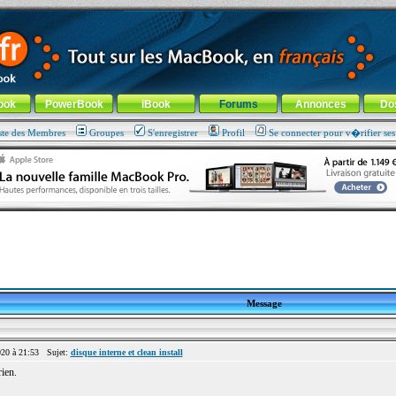
ade !
général
-
Aller au menu de la rubrique
ook
PowerBook
iBook
Forums
Annonces
Do
ste des Membres
Groupes
S'enregistrer
Profil
Se connecter pour v�rifier se
Message
20 à 21:53 Sujet:
disque interne et clean install
ien.