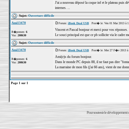
J'ai a nouveau déposé la coque inf et le plateau puis d
internes. ...
Sujet:
Ouverture difficile
Ami13470
Forum:
iBook Dual USB
Post� le: Ven 01 Mar 2013 à 1
Vincent et Pascal bonjour et merci pour vos réponses.
R�ponses:
6
Le souci principal est que ce pb sollicite via le cadre m
Vus:
208630
Sujet:
Ouverture difficile
Ami13470
Forum:
iBook Dual USB
Post� le: Mer 27 F�v 2013 à 
Ami(e)s du forum bonjour.
R�ponses:
6
Dans le monde PC depuis 88, il ne faut pas dire "fontai
Vus:
208630
La marraine de mon fils (j'ai 66 ans), vient de me don
Page
1
sur
1
Pour soutenir le développement du