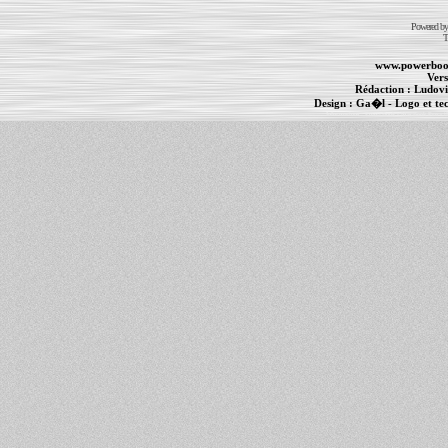
Powered b
T
www.powerboo
Vers
Rédaction :
Ludovi
Design :
Ga�l
- Logo et te
Informations :
PowerBook
-
MacBook Pro
-
i