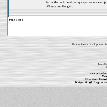
J'ai un MacBook Pro depuis quelques années, mais j'env
référencement Google) ...
Page
1
sur
1
Pour soutenir le développement du
Powered b
T
www.powerboo
Vers
Rédaction :
Ludovi
Design :
Ga�l
- Logo et te
Informations :
PowerBook
-
MacBook Pro
-
i