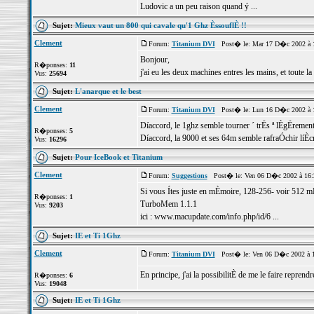
Ludovic a un peu raison quand ý ...
Sujet:
Mieux vaut un 800 qui cavale qu'1 Ghz ÈssouflÈ !!
Clement
Forum:
Titanium DVI
Post� le: Mar 17 D�c 2002 à 
Bonjour,
R�ponses:
11
j'ai eu les deux machines entres les mains, et toute l
Vus:
25694
Sujet:
L'anarque et le best
Clement
Forum:
Titanium DVI
Post� le: Lun 16 D�c 2002 à 
Díaccord, le 1ghz semble tourner ´ trËs ª lÈgËrement 
R�ponses:
5
Díaccord, la 9000 et ses 64m semble rafraÓchir líÈcr
Vus:
16296
Sujet:
Pour IceBook et Titanium
Clement
Forum:
Suggestions
Post� le: Ven 06 D�c 2002 à 16
Si vous Ítes juste en mÈmoire, 128-256- voir 512 mÈga
R�ponses:
1
TurboMem 1.1.1
Vus:
9203
ici : www.macupdate.com/info.php/id/6 ...
Sujet:
IE et Ti 1Ghz
Clement
Forum:
Titanium DVI
Post� le: Ven 06 D�c 2002 à 
En principe, j'ai la possibilitÈ de me le faire reprend
R�ponses:
6
Vus:
19048
Sujet:
IE et Ti 1Ghz