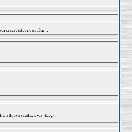
voir ce que c'est quand on dÈbal ...
ci la fin de la semaine, je vais rÈtrogr ...