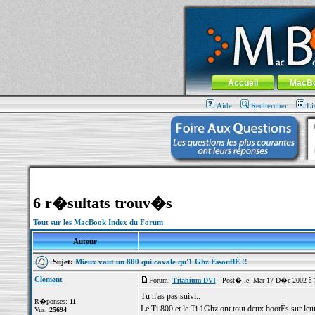
MacBook-fr.com : 100% Apple... 100% nom
Aller au contenu
-
Aller au menu 
Menu général
Accueil
MacB
Aide
Rechercher
Li
6 r�sultats trouv�s
Tout sur les MacBook Index du Forum
Auteur
Sujet:
Mieux vaut un 800 qui cavale qu'1 Ghz ÈssouflÈ !!
Clement
Forum:
Titanium DVI
Post� le: Mar 17 D�c 2002 à 
Tu n'as pas suivi..
R�ponses:
11
Le Ti 800 et le Ti 1Ghz ont tout deux bootÈs sur leu
Vus:
25694