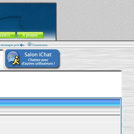
ssiers
À propos
s messages priv�s
Connexion