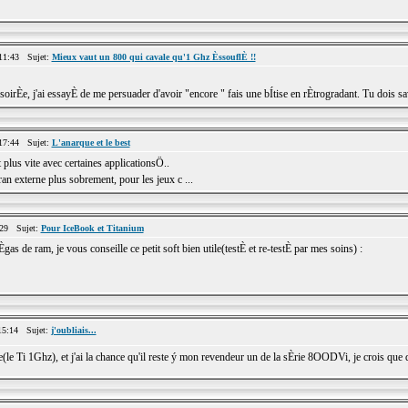
11:43 Sujet:
Mieux vaut un 800 qui cavale qu'1 Ghz ÈssouflÈ !!
a soirÈe, j'ai essayÈ de me persuader d'avoir "encore " fais une bÍtise en rÈtrogradant. Tu dois sa
17:44 Sujet:
L'anarque et le best
plus vite avec certaines applicationsÖ..
an externe plus sobrement, pour les jeux c ...
:29 Sujet:
Pour IceBook et Titanium
s de ram, je vous conseille ce petit soft bien utile(testÈ et re-testÈ par mes soins) :
15:14 Sujet:
j'oubliais...
re(le Ti 1Ghz), et j'ai la chance qu'il reste ý mon revendeur un de la sÈrie 8OODVi, je crois que d'i