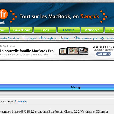
ade !
général
-
Aller au menu de la rubrique
ook
PowerBook
iBook
Forums
Annonces
Do
ste des Membres
Groupes
S'enregistrer
Profil
Se connecter pour v�rifier se
Message
15:32 Sujet:
ý Deshalles
r partition 1 avec 0SX 10.2.2 et ont utilisÈ par besoin Classic 9.2.2(Visionary et QXpress)