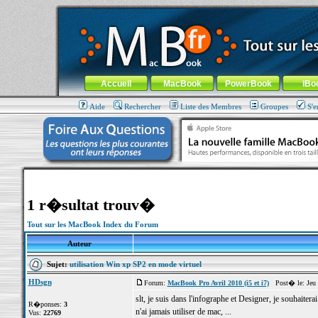
MacBook-fr.com : 100% Apple... 100% nomade !
Aller au contenu
-
Aller au menu général
-
Aller au menu de la
Menu général
Accueil
MacBook
PowerBook
iBo
Aide
Rechercher
Liste des Membres
Groupes
S'e
1 r�sultat trouv�
Tout sur les MacBook Index du Forum
Auteur
Sujet:
utilisation Win xp SP2 en mode virtuel
HDsgn
Forum:
MacBook Pro Avril 2010 (i5 et i7)
Post� le: Jeu 
slt, je suis dans l'infographe et Designer, je souhaiterai
R�ponses:
3
n'ai jamais utiliser de mac, ...
Vus:
22769