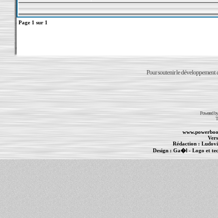
Page
1
sur
1
Pour soutenir le développement du
Powered b
T
www.powerboo
Vers
Rédaction :
Ludovi
Design :
Ga�l
- Logo et te
Informations :
PowerBook
-
MacBook Pro
-
i