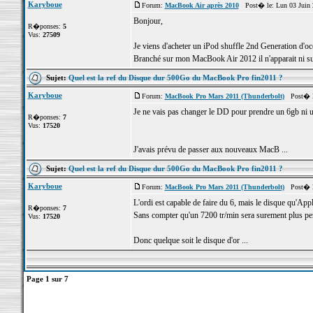
Karyboue
Forum:
MacBook Air après 2010
Post� le: Lun 03 Juin 
Bonjour,
R�ponses:
5
Vus:
27509
Je viens d'acheter un iPod shuffle 2nd Generation d'
Branché sur mon MacBook Air 2012 il n'apparait ni sur 
Sujet:
Quel est la ref du Disque dur 500Go du MacBook Pro fin2011 ?
Karyboue
Forum:
MacBook Pro Mars 2011 (Thunderbolt)
Post� le
Je ne vais pas changer le DD pour prendre un 6gb ni u
R�ponses:
7
Vus:
17520
J'avais prévu de passer aux nouveaux MacB ...
Sujet:
Quel est la ref du Disque dur 500Go du MacBook Pro fin2011 ?
Karyboue
Forum:
MacBook Pro Mars 2011 (Thunderbolt)
Post� le
L'ordi est capable de faire du 6, mais le disque qu'App
R�ponses:
7
Sans compter qu'un 7200 tr/min sera surement plus pe
Vus:
17520
Donc quelque soit le disque d'or ...
Page
1
sur
7