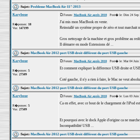
Sujet:
Probleme MacBook Air 11" 2013
Karyboue
Forum:
MacBook Air après 2010
Post� le: Dim 24 Sep 
J'ai mis mon MacBook en vente.
R�ponses:
18
Reinstallé un système propre de zéro et tout marchait n
Vus:
147199
Gros nettoyage de la machine et gros problème au red
Il démarre en mode Extensions dé ...
Sujet:
MacBook Air 2012 port USB droit différent du port USB gauche
Karyboue
Forum:
MacBook Air après 2010
Post� le: Mar 04 Juin 
Et comment expliquer la difference USB droite et US
R�ponses:
5
Vus:
27509
Coté gauche, il n'y a rien à faire, le Mac ne veut absol
Sujet:
MacBook Air 2012 port USB droit différent du port USB gauche
Karyboue
Forum:
MacBook Air après 2010
Post� le: Lun 03 Juin 
Ca en effet, avec ce bout de le chargement de l'iPod es
R�ponses:
5
Vus:
27509
Et pourquoi avec le dock Apple d'origine ca ne marche
Incompatibilité USB ...
Sujet:
MacBook Air 2012 port USB droit différent du port USB gauche