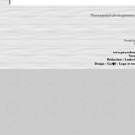
Pour soutenir le développement du
Powered b
T
www.powerboo
Vers
Rédaction :
Ludovi
Design :
Ga�l
- Logo et te
Informations :
PowerBook
-
MacBook Pro
-
i