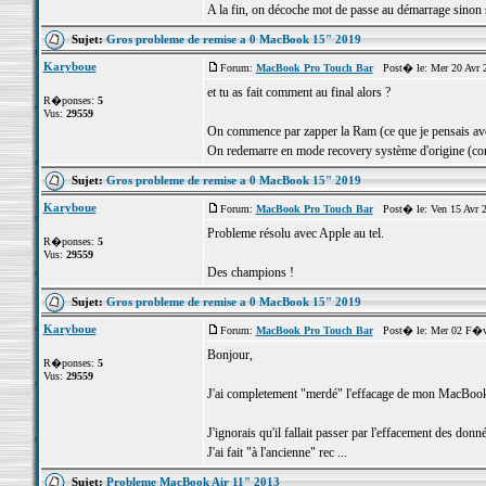
A la fin, on décoche mot de passe au démarrage sinon
Sujet:
Gros probleme de remise a 0 MacBook 15" 2019
Karyboue
Forum:
MacBook Pro Touch Bar
Post� le: Mer 20 Avr 2
et tu as fait comment au final alors ?
R�ponses:
5
Vus:
29559
On commence par zapper la Ram (ce que je pensais avoi
On redemarre en mode recovery système d'origine (c
Sujet:
Gros probleme de remise a 0 MacBook 15" 2019
Karyboue
Forum:
MacBook Pro Touch Bar
Post� le: Ven 15 Avr 2
Probleme résolu avec Apple au tel.
R�ponses:
5
Vus:
29559
Des champions !
Sujet:
Gros probleme de remise a 0 MacBook 15" 2019
Karyboue
Forum:
MacBook Pro Touch Bar
Post� le: Mer 02 F�v 
Bonjour,
R�ponses:
5
Vus:
29559
J'ai completement "merdé" l'effacage de mon MacBoo
J'ignorais qu'il fallait passer par l'effacement des donn
J'ai fait "à l'ancienne" rec ...
Sujet:
Probleme MacBook Air 11" 2013