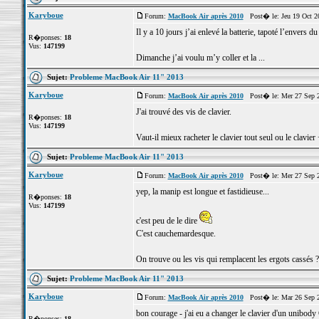
Karyboue
Forum:
MacBook Air après 2010
Post� le: Jeu 19 Oct 2
Il y a 10 jours j’ai enlevé la batterie, tapoté l’envers
R�ponses:
18
Vus:
147199
Dimanche j’ai voulu m’y coller et la ...
Sujet:
Probleme MacBook Air 11" 2013
Karyboue
Forum:
MacBook Air après 2010
Post� le: Mer 27 Sep 2
J'ai trouvé des vis de clavier.
R�ponses:
18
Vus:
147199
Vaut-il mieux racheter le clavier tout seul ou le clavie
Sujet:
Probleme MacBook Air 11" 2013
Karyboue
Forum:
MacBook Air après 2010
Post� le: Mer 27 Sep 2
yep, la manip est longue et fastidieuse...
R�ponses:
18
Vus:
147199
c'est peu de le dire
C'est cauchemardesque.
On trouve ou les vis qui remplacent les ergots cassés ?
Sujet:
Probleme MacBook Air 11" 2013
Karyboue
Forum:
MacBook Air après 2010
Post� le: Mar 26 Sep 2
bon courage - j'ai eu a changer le clavier d'un unibody 
R�ponses:
18