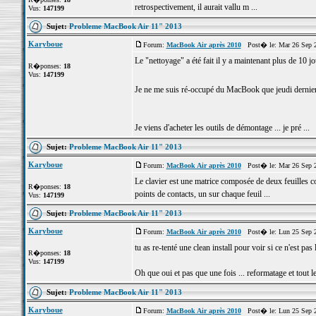
retrospectivement, il aurait vallu m ...
Vus:
147199
Sujet:
Probleme MacBook Air 11" 2013
Karyboue
Forum:
MacBook Air après 2010
Post� le: Mar 26 Sep 2
Le "nettoyage" a été fait il y a maintenant plus de 10 jo
R�ponses:
18
Vus:
147199
Je ne me suis ré-occupé du MacBook que jeudi dernier
Je viens d'acheter les outils de démontage ... je pré ...
Sujet:
Probleme MacBook Air 11" 2013
Karyboue
Forum:
MacBook Air après 2010
Post� le: Mar 26 Sep 2
Le clavier est une matrice composée de deux feuilles 
R�ponses:
18
points de contacts, un sur chaque feuil ...
Vus:
147199
Sujet:
Probleme MacBook Air 11" 2013
Karyboue
Forum:
MacBook Air après 2010
Post� le: Lun 25 Sep 2
tu as re-tenté une clean install pour voir si ce n'est pas 
R�ponses:
18
Vus:
147199
Oh que oui et pas que une fois ... reformatage et tout l
Sujet:
Probleme MacBook Air 11" 2013
Karyboue
Forum:
MacBook Air après 2010
Post� le: Lun 25 Sep 2