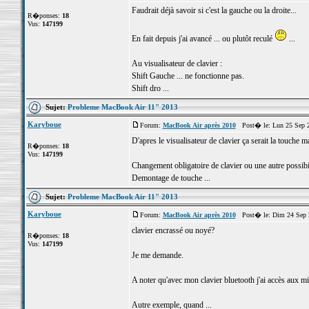
Faudrait déjà savoir si c'est la gauche ou la droite...
R�ponses:
18
Vus:
147199
En fait depuis j'ai avancé ... ou plutôt reculé
...
Au visualisateur de clavier :
Shift Gauche ... ne fonctionne pas.
Shift dro ...
Sujet:
Probleme MacBook Air 11" 2013
Karyboue
Forum:
MacBook Air après 2010
Post� le: Lun 25 Sep 2
D'apres le visualisateur de clavier ça serait la touche m
R�ponses:
18
Vus:
147199
Changement obligatoire de clavier ou une autre possibil
Demontage de touche ...
Sujet:
Probleme MacBook Air 11" 2013
Karyboue
Forum:
MacBook Air après 2010
Post� le: Dim 24 Sep 
clavier encrassé ou noyé?
R�ponses:
18
Vus:
147199
Je me demande.
A noter qu'avec mon clavier bluetooth j'ai accès aux 
Autre exemple, quand ...